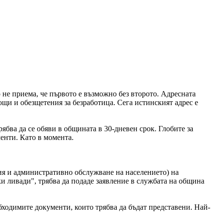
 не приема, че първото е възможно без второто. Адресната
щи и обезщетения за безработица. Сега истинският адрес е
ябва да се обяви в общината в 30-дневен срок. Глобите за
менти. Като в момента.
ия и административно обслужване на населението) на
и ливади", трябва да подаде заявление в службата на община
бходимите документи, които трябва да бъдат представени. Най-