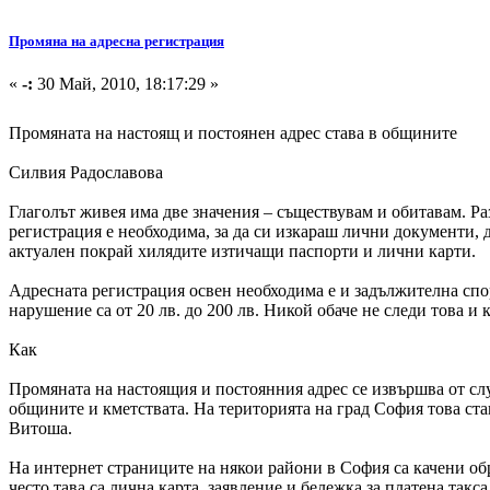
Промяна на адресна регистрация
«
-:
30 Май, 2010, 18:17:29 »
Промяната на настоящ и постоянен адрес става в общините
Силвия Радославова
Глаголът живея има две значения – съществувам и обитавам. Ра
регистрация е необходима, за да си изкараш лични документи, 
актуален покрай хилядите изтичащи паспорти и лични карти.
Адресната регистрация освен необходима е и задължителна споре
нарушение са от 20 лв. до 200 лв. Никой обаче не следи това 
Как
Промяната на настоящия и постоянния адрес се извършва от с
общините и кметствата. На територията на град София това ста
Витоша.
На интернет страниците на някои райони в София са качени обр
често тава са лична карта, заявление и бележка за платена такс