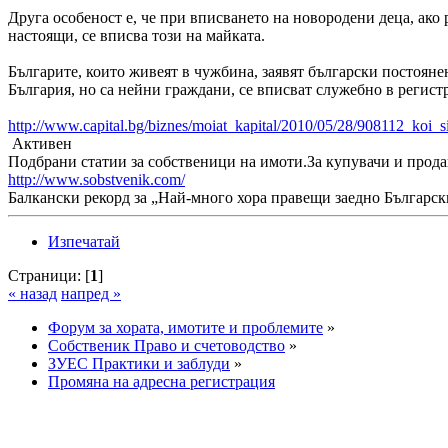
Друга особеност е, че при вписването на новородени деца, ако 
настоящи, се вписва този на майката.
Българите, които живеят в чужбина, заявят български постоянен
България, но са нейни граждани, се вписват служебно в регист
http://www.capital.bg/biznes/moiat_kapital/2010/05/28/908112_koi_s
Активен
Подбрани статии за собственици на имоти.За купувачи и прода
http://www.sobstvenik.com/
Балкански рекорд за „Най-много хора правещи заедно Българс
Изпечатай
Страници: [
1
]
« назад
напред »
Форум за хората, имотите и проблемите
»
Собственик Право и счетоводство
»
ЗУЕС Практики и заблуди
»
Промяна на адресна регистрация