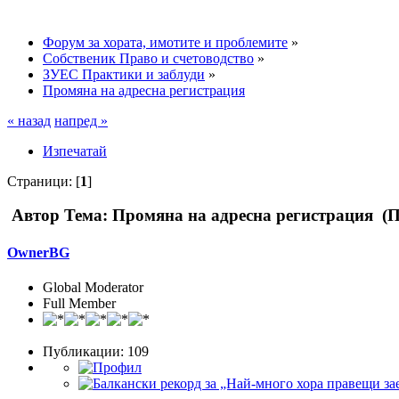
Форум за хората, имотите и проблемите
»
Собственик Право и счетоводство
»
ЗУЕС Практики и заблуди
»
Промяна на адресна регистрация
« назад
напред »
Изпечатай
Страници: [
1
]
Автор
Тема: Промяна на адресна регистрация (П
OwnerBG
Global Moderator
Full Member
Публикации: 109