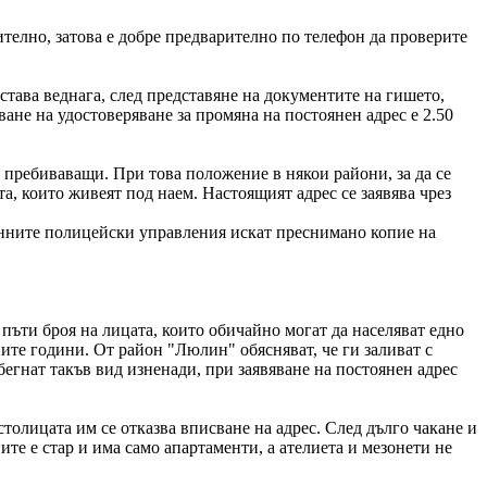
ително, затова е добре предварително по телефон да проверите
 става веднага, след представяне на документите на гишето,
ване на удостоверяване за промяна на постоянен адрес е 2.50
о пребиваващи. При това положение в някои райони, за да се
та, които живеят под наем. Настоящият адрес се заявява чрез
нните полицейски управления искат преснимано копие на
 пъти броя на лицата, които обичайно могат да населяват едно
ните години. От район "Люлин" обясняват, че ги заливат с
егнат такъв вид изненади, при заявяване на постоянен адрес
толицата им се отказва вписване на адрес. След дълго чакане и
те е стар и има само апартаменти, а ателиета и мезонети не