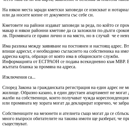
На някои места заради кметски заповеди се изискват и нотариал
или да носите копие от документа със себе си.
Кметовете на райони издават заповеди за реда, по който се про
макар и някои районни кметове да са заложили по-дълги срокове 
лв. Промяната се прави лично и на място, но в случай че е не
Има разлика между заявяване на постоянен и настоящ адрес. Вт
впише адресът, е необходимо съгласието на собственика на имота
адресна карта, образци от която има в общинските служби.
Информацията от ЕСГРАОН се подава всекидневно към МВР. Въ
жълтата бланка за промяна на адреса.
Изключения са...
Според Закона за гражданската регистрация на един адрес не м
жилище. Образно казано, в един двустаен апартамент не могат 
жалби на собственици, които получават чужда кореспонденция и
или промяната му хората могат да декларират изрично, че забра
Собствениците на мезонети и ателиета също могат да се сблъска
много въпроси обитателите на такива имоти ще разберат, че пр
съществуват.