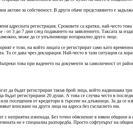
ни актове за собственост. В други обаче представянето е задълж
меня адресната регистрация. Сроковете са кратки, най-често това
- от 3 до 7 дни след подаването на заявлението. Таксата за изда
възможно, може да се упълномощи нотариално друго лице.
орият е този, на който лицата се регистрират само като временн
. То се дава чрез декларация. Най-често в тази ситуация са хора
преки това при ваденето на документи за самоличност от райо
огат да бъдат регистриран такъв брой лица, който надвишава три
да бъдат регистрирани 20 души. А това се случва често в послед
ли посещения от кредитори в търсене на длъжници. За да се изб
няват вписване на други лица на адреса без съгласието им.
т с неприятна изненада. Без точно обяснение в някои общини в с
ичината не е специална разпоредба. Просто софтуеърът на общини