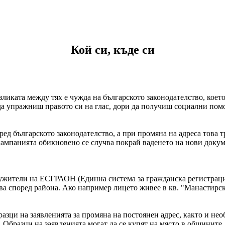
Кой си, къде си
зликата между тях е чужда на българското законодателство, което
да упражниш правото си на глас, дори да получиш социални помо
д българското законодателство, а при промяна на адреса това тр
и кампанията обикновено се случва покрай ваденето на нови доку
лужители на ЕСГРАОН (Единна система за гражданска регистрац
ва според района. Ако например лицето живее в кв. "Манастирск
азци на заявленията за промяна на постоянен адрес, както и нео
а. Образци на заявленията могат да се купят на място в общините.