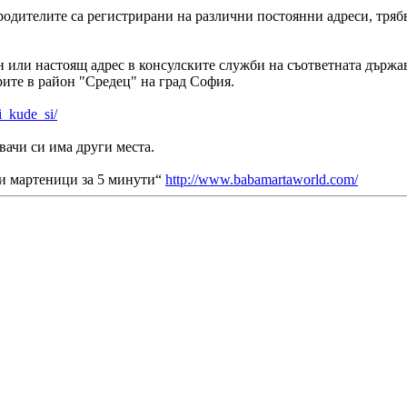
родителите са регистрирани на различни постоянни адреси, трябв
 или настоящ адрес в консулските служби на съответната държава
рите в район "Средец" на град София.
i_kude_si/
вачи си има други места.
ки мартеници за 5 минути“
http://www.babamartaworld.com/