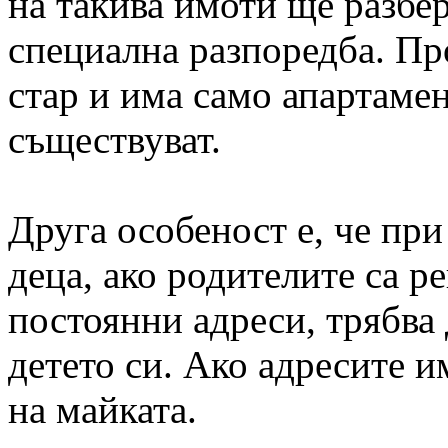
на такива имоти ще разбер
специална разпоредба. Пр
стар и има само апартамен
съществуват.
Друга особеност е, че пр
деца, ако родителите са р
постоянни адреси, трябва 
детето си. Ако адресите и
на майката.