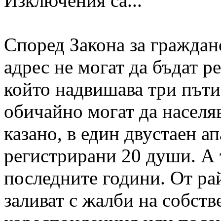
Изключения са...
Според Закона за граждан
адрес не могат да бъдат р
който надвишава три пъти 
обичайно могат да населя
казано, в един двустаен а
регистрирани 20 души. А т
последните години. От ра
заливат с жалби на собст