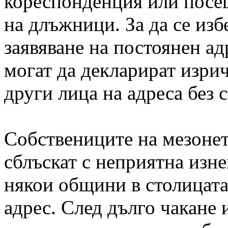
кореспонденция или посещ
на длъжници. За да се изб
заявяване на постоянен а
могат да декларират изрич
други лица на адреса без 
Собствениците на мезонет
сблъскат с неприятна изне
някои общини в столицата 
адрес. След дълго чакане