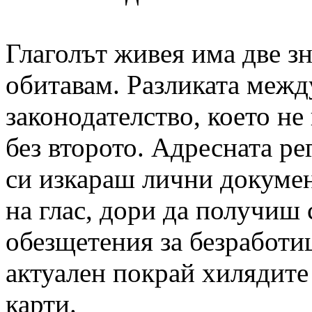
Глаголът живея има две з
обитавам. Разликата межд
законодателство, което не
без второто. Адресната ре
си изкараш лични докуме
на глас, дори да получиш
обезщетения за безработиц
актуален покрай хилядите
карти.