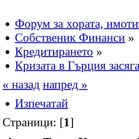
Форум за хората, имоти
Собственик Финанси
»
Кредитирането
»
Кризата в Гърция засяг
« назад
напред »
Изпечатай
Страници: [
1
]