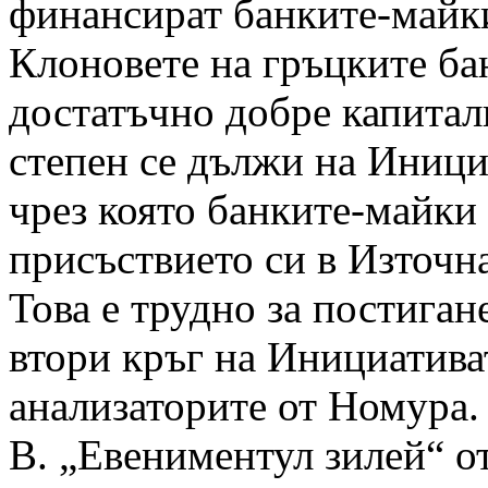
финансират банките-майк
Клоновете на гръцките ба
достатъчно добре капитал
степен се дължи на Инициа
чрез която банките-майки 
присъствието си в Източн
Това е трудно за постиган
втори кръг на Инициатива
анализаторите от Номура.
В. „Евениментул зилей“ от