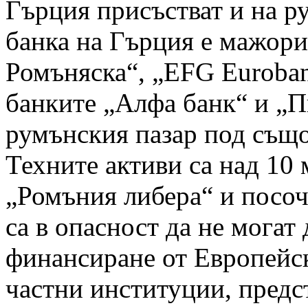
Гърция присъстват и на р
банка на Гърция е мажори
Ромъняска“, „EFG Euroban
банките „Алфа банк“ и „П
румънския пазар под също
Техните активи са над 10 
„Ромъния либера“ и посоч
са в опасност да не могат
финансиране от Европейск
частни институции, предс