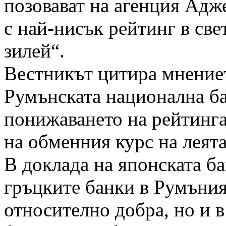
позовават на агенция Адж
с най-нисък рейтинг в све
зилей“.
Вестникът цитира мнениет
Румънската национална ба
понижаването на рейтинга
на обменния курс на леята
В доклада на японската ба
гръцките банки в Румъния
относително добра, но и в