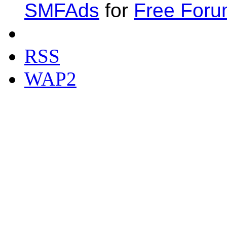
SMFAds
for
Free For
RSS
WAP2