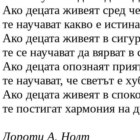
Ако децата живеят сред че
те научават какво е истин
Ако децата живеят в сигур
те се научават да вярват в 
Ако децата опознаят прия
те научават, че светът е х
Ако децата живеят в спок
те постигат хармония на д
Дороти А. Нолт