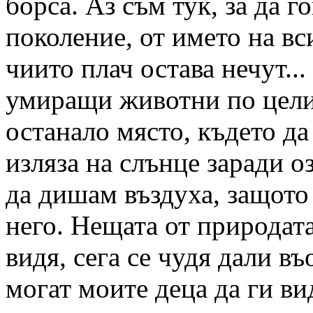
борса. Аз съм тук, за да г
поколение, от името на вс
чиито плач остава нечут..
умиращи животни по целия
останало място, където да
изляза на слънце заради о
да дишам въздуха, защото
него. Нещата от природат
видя, сега се чудя дали в
могат моите деца да ги ви