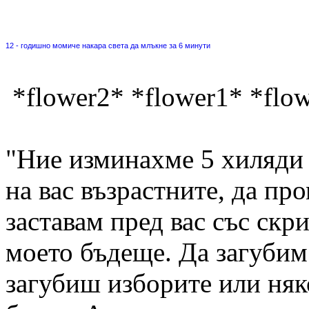
12 - годишно момиче накара света да млъкне за 6 минути
*flower2* *flower1* *flow
"Ние изминахме 5 хиляди 
на вас възрастните, да пр
заставам пред вас със скри
моето бъдеще. Да загубим 
загубиш изборите или няк