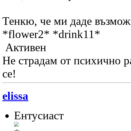
Тенкю, че ми даде възможн
*flower2* *drink11*
Активен
Не страдам от психично р
се!
elissa
Ентусиаст