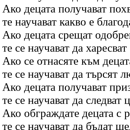
Ако децата получават похв
те научават какво е благод
Ако децата срещат одобре
те се научават да харесват 
Ако се отнасяте към децат
те се научават да търсят л
Ако децата получават при
те се научават да следват ц
Ако обграждате децата с р
те се научават да бъдат ще