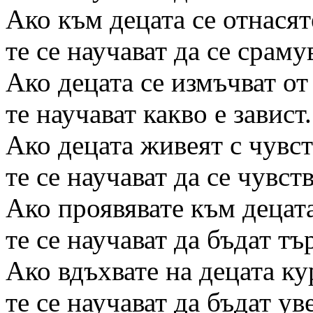
Ако към децата се отнасят
те се научават да се срамув
Ако децата се измъчват от
те научават какво е завист.
Ако децата живеят с чувст
те се научават да се чувст
Ако проявявате към децата
те се научават да бъдат тъ
Ако вдъхвате на децата ку
те се научават да бъдат ув