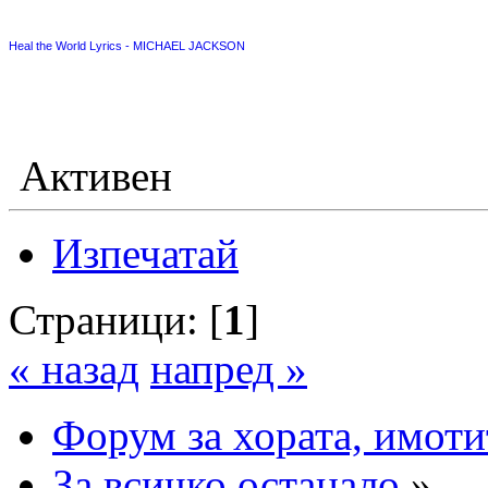
Heal the World Lyrics - MICHAEL JACKSON
Активен
Изпечатай
Страници: [
1
]
« назад
напред »
Форум за хората, имоти
За всичко останало
»