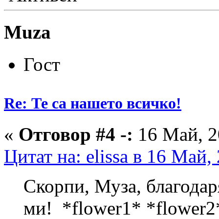
Muza
Гост
Re: Те са нашето всичко!
«
Отговор #4 -:
16 Май, 2
Цитат на: elissa в 16 Май,
Скорпи, Муза, благодар
ми! *flower1* *flower2