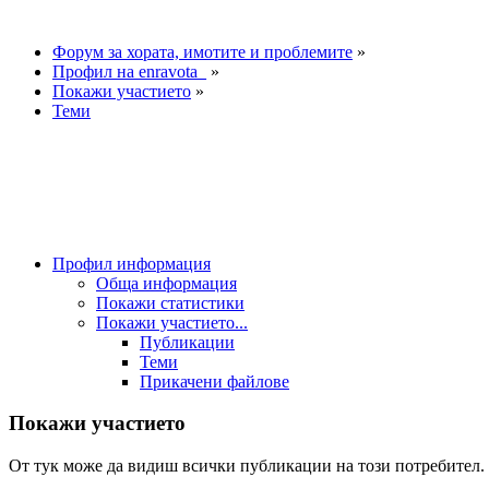
Форум за хората, имотите и проблемите
»
Профил на enravota_
»
Покажи участието
»
Теми
Профил информация
Обща информация
Покажи статистики
Покажи участието...
Публикации
Теми
Прикачени файлове
Покажи участието
От тук може да видиш всички публикации на този потребител.